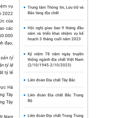
iệm vụ
Trung tâm Thông tin, Lưu trữ và
Bảo tàng địa chất
m 2022
hức của
ao các
Hội nghị giao ban 9 tháng đầu
năm và triển khai nhiệm vụ kế
:50.000
hoạch 3 tháng cuối năm 2023
nh đạo,
Kỷ niệm 78 năm ngày truyền
sản tỷ
thống ngành địa chất Việt Nam
n tỷ lệ
(2/10/1945-2/10/2023)
t tỷ lể
Liên đoàn Địa chất Tây Bắc
 vực Hà
ùng Tây
Liên đoàn Địa chất Bắc Trung
Bộ
ùng Tây
Liên đoàn Địa chất Trung Trung
iệt Nam