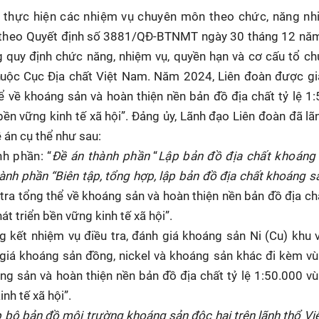
c thực hiện các nhiệm vụ chuyên môn theo chức, năng nh
t
heo
Quyết định số 3881/QĐ-BTNMT ngày 30 tháng 12 nă
 quy định chức năng, nhiệm vụ, quyền hạn và cơ cấu tổ c
huộc C
ục Địa chất Việt Nam.
Năm 2024, Liên đoàn được gi
ể về khoáng sản và hoàn thiện nền bản đồ địa chất tỷ lệ 1
ền vững kinh tế xã hội”. Đảng ủy, Lãnh đạo Liên đoàn đã lã
ề án cụ thể như sau:
nh phần: “
Đề án thành phần
“
Lập bản đồ địa chất khoáng 
ành phần “Biên tập, tổng hợp, lập bản đồ địa chất khoáng sả
 tra tổng thể về khoáng sản và hoàn thiện nền bản đồ địa chấ
 triển bền vững kinh tế xã hội”.
g kết nhiệm vụ điều tra, đánh giá khoáng sản Ni (Cu) khu
 giá khoáng sản đồng, nickel và khoáng sản khác đi kèm v
ng sản và hoàn thiện nền bản đồ địa chất tỷ lệ 1:50.000 v
nh tế xã hội”.
lập bộ bản đồ môi trường khoáng sản độc hại trên lãnh thổ V