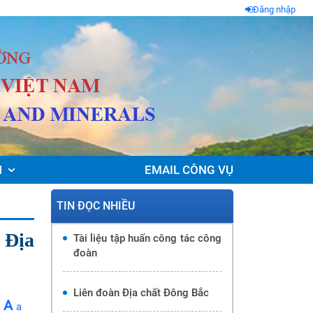
Đăng nhập
N
EMAIL CÔNG VỤ
TIN ĐỌC NHIỀU
 Địa
Tài liệu tập huấn công tác công
đoàn
Liên đoàn Địa chất Đông Bắc
A
a