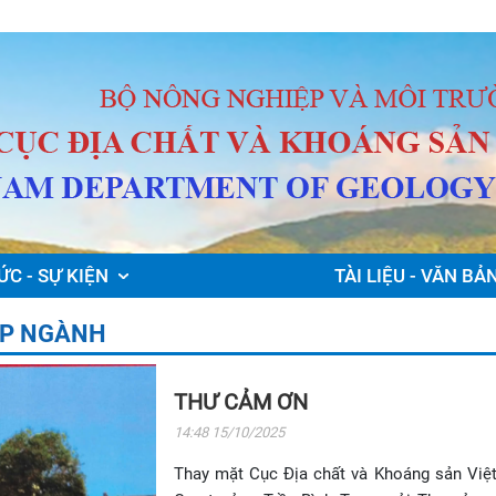
ỨC - SỰ KIỆN
TÀI LIỆU - VĂN BẢ
ẬP NGÀNH
THƯ CẢM ƠN
14:48 15/10/2025
Thay mặt Cục Địa chất và Khoáng sản Việ