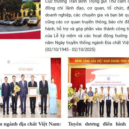
Cục trưởng Trần Bình Trọng gửi Thư cảm 
đồng chí lãnh đạo, cơ quan, tổ chức, đ
doanh nghiệp, các chuyên gia và bạn bè qu
cũng các cơ quan truyền thông, báo chi đ
hành, hỗ trợ và góp phần vào thành công t
của Lễ kỳ niệm và các hoạt động hướng 
năm Ngày truyền thống ngành Địa chất Vi
(02/10/1945 - 02/10/2025)
m ngành địa chất Việt Nam:
Tuyên dương điển hình