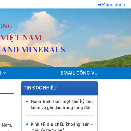
Đăng nhập
N
EMAIL CÔNG VỤ
TIN ĐỌC NHIỀU
Hành trình hơn một thế kỷ tìm
kiếm và ghi dấu trong lòng đất
Kinh tế địa chất, khoáng sản -
t Nam,
'Dấu ấn thời gian'